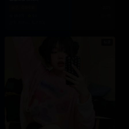
综艺
·
访谈节目
2025
96.9万
9.6
冯小刚
主演:
张婧仪、彭昱畅
等
标清