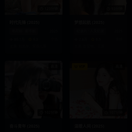
123分钟
93分钟
时代先锋 (2025)
梦想起航 (2025)
电视剧
·
都市剧
2025
纪录片
·
人文纪录
2025
80.1万
9.3
宁浩
2.6万
8.5
徐峥
主演:
刘浩存、宋祖儿
等
主演:
彭昱畅、王源
高清
VIP
高清
102分钟
107分钟
奋斗青年 (2025)
温暖人间 (2025)