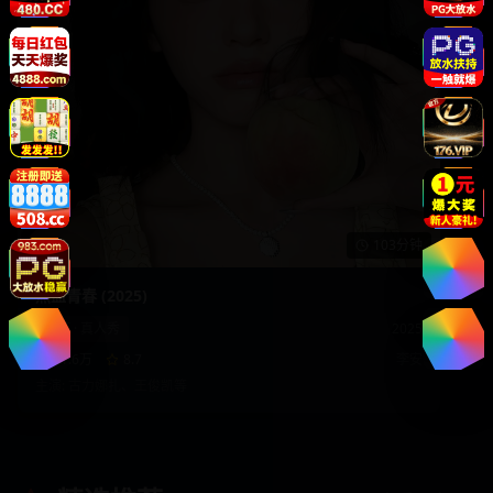
103分钟
热血青春 (2025)
综艺
·
真人秀
2025
91.6万
8.7
李安
主演:
古力娜扎、王俊凯
等