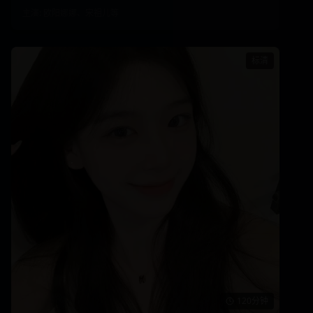
主演:
欧阳娜娜、宋祖儿
等
标清
120分钟