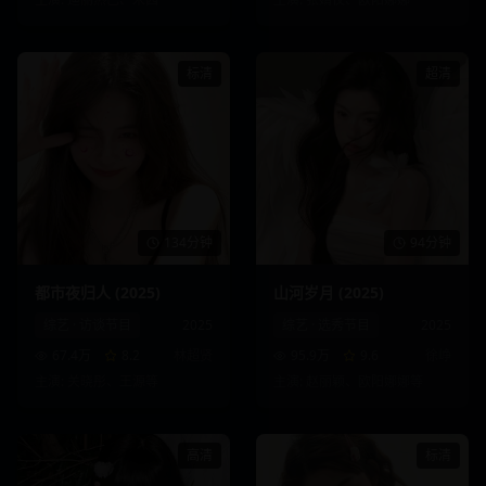
标清
超清
134分钟
94分钟
都市夜归人 (2025)
山河岁月 (2025)
综艺
·
访谈节目
2025
综艺
·
选秀节目
2025
67.4万
8.2
林超贤
95.9万
9.6
徐峥
主演:
关晓彤、王源
等
主演:
赵丽颖、欧阳娜娜
等
高清
标清