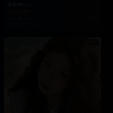
温暖如春 (2025)
综艺
·
访谈节目
2025
96.9万
9.6
冯小刚
主演:
张婧仪、彭昱畅
等
标清