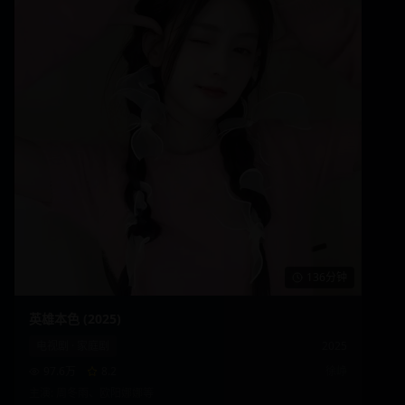
136分钟
英雄本色 (2025)
电视剧
·
家庭剧
2025
97.6万
8.2
徐峥
主演:
周冬雨、欧阳娜娜
等