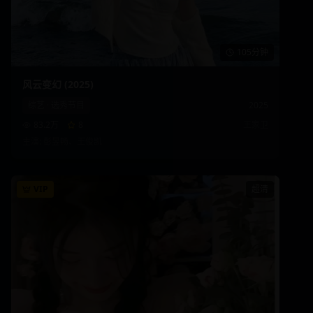
105分钟
风云变幻 (2025)
综艺
·
选秀节目
2025
83.2万
8
王家卫
主演:
彭昱畅、王俊凯
VIP
超清