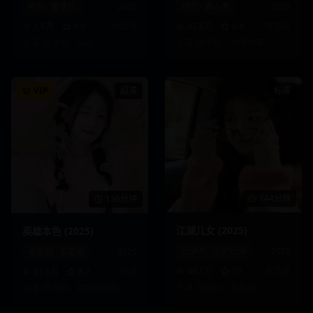
电影
·
爱情片
2025
综艺
·
真人秀
2025
1.6万
9.9
林超贤
47.8万
9.8
陈思诚
主演:
彭昱畅、吴磊
主演:
周冬雨、刘浩存
等
VIP
超清
标清
144分钟
136分钟
江湖儿女 (2025)
英雄本色 (2025)
纪录片
·
历史纪录
2025
电视剧
·
家庭剧
2025
48.1万
10
张艺谋
97.6万
8.2
徐峥
主演:
张婧仪、杨紫
等
主演:
周冬雨、欧阳娜娜
等