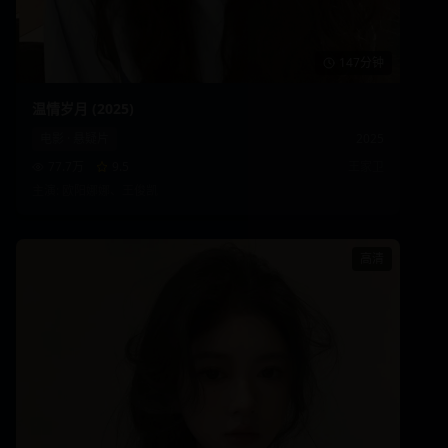
147分钟
温情岁月 (2025)
电影
·
悬疑片
2025
77.7万
9.5
王家卫
主演:
欧阳娜娜、王俊凯
高清