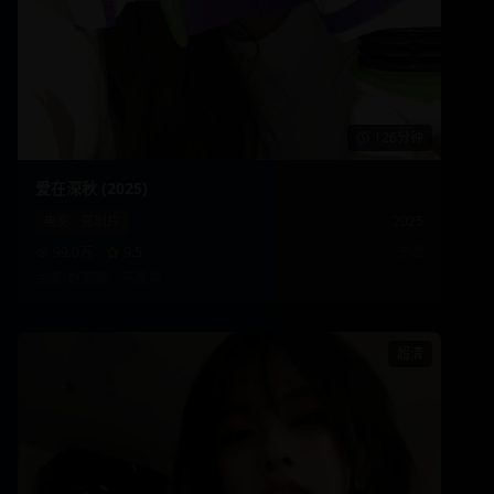
126分钟
爱在深秋 (2025)
电影
·
喜剧片
2025
99.0万
9.5
宁浩
主演:
赵丽颖、马思纯
超清