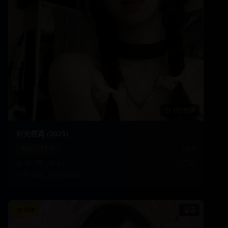
102分钟
时光荏苒 (2025)
电影
·
战争片
2025
98.2万
8.1
陈思诚
主演:
吴磊、欧阳娜娜
等
VIP
超清