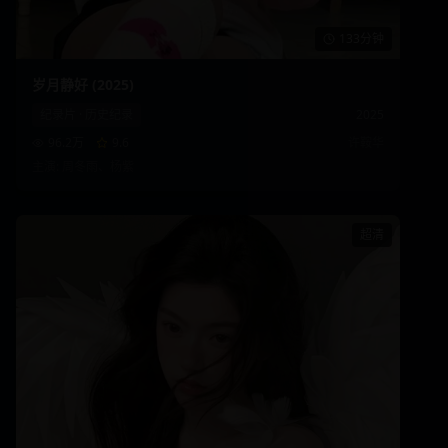
133分钟
岁月静好 (2025)
纪录片
·
历史纪录
2025
96.2万
9.6
许鞍华
主演:
周冬雨、杨紫
超清