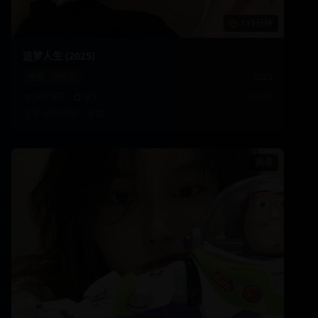
115分钟
追梦人生 (2025)
电影
·
动作片
2025
100.8万
9.5
冯小刚
主演:
欧阳娜娜、宋茜
高清