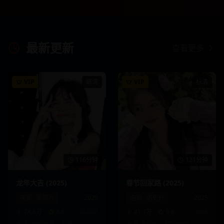
最新更新
查看更多
VIP
高清
VIP
标清
116分钟
121分钟
龙年大吉 (2025)
春节回家路 (2025)
电影
·
爱情片
2025
电影
·
历史片
2025
74.5万
8.6
陈凯歌
41.7万
9.6
徐峥
主演:
迪丽热巴、宋茜
主演:
张婧仪、欧阳娜娜