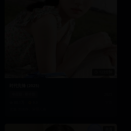
123分钟
时代先锋 (2025)
电视剧
·
都市剧
2025
80.1万
9.3
宁浩
主演:
刘浩存、宋祖儿
等
高清