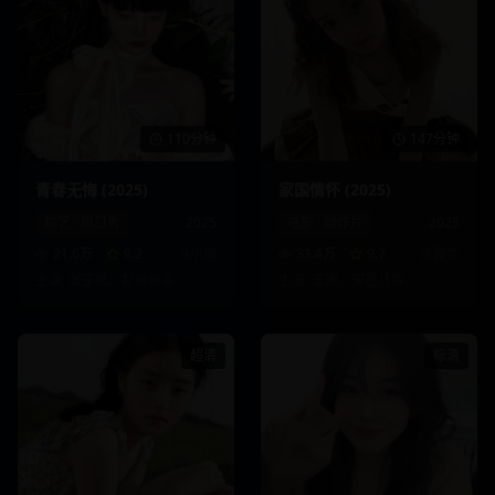
110分钟
147分钟
青春无悔 (2025)
家国情怀 (2025)
综艺
·
脱口秀
2025
电影
·
动作片
2025
21.6万
9.2
冯小刚
33.4万
9.7
许鞍华
主演:
张子枫、赵丽颖
等
主演:
王源、宋祖儿
等
超清
标清