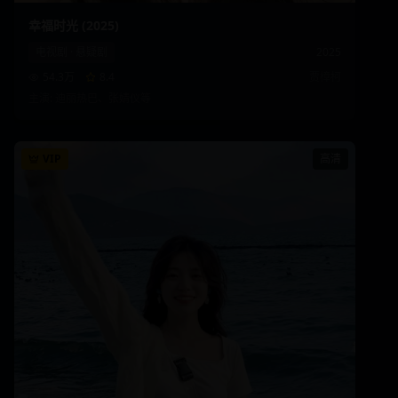
幸福时光 (2025)
电视剧
·
悬疑剧
2025
54.3万
8.4
贾樟柯
主演:
迪丽热巴、张婧仪
等
VIP
高清