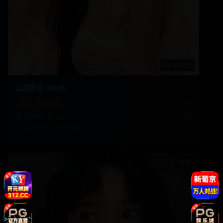
94分钟
山河岁月 (2025)
综艺
·
选秀节目
2025
95.9万
9.6
徐峥
主演:
赵丽颖、欧阳娜娜
等
超清